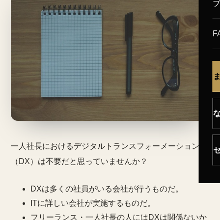
F
一人社長におけるデジタルトランスフォーメーション
（DX）は不要だと思っていませんか？
DXは多くの社員がいる会社が行うものだ。
ITに詳しい会社が実施するものだ。
フリーランス・一人社長の人にはDXは関係ないか