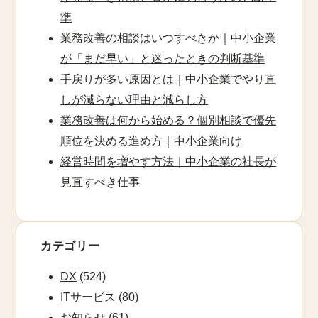
準
業務改善の相談はいつすべきか｜中小企業
が「まだ早い」と迷ったときの判断基準
手戻りが多い原因とは｜中小企業でやり直
しが減らない理由と減らし方
業務改善は何から始める？個別相談で優先
順位を決める進め方｜中小企業向け
経営時間を増やす方法｜中小企業の社長が
見直すべき仕事
カテゴリー
DX
(524)
ITサービス
(80)
お知らせ
(61)