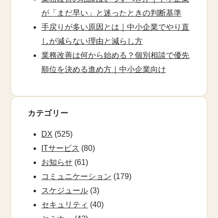
が「まだ早い」と迷ったときの判断基準
手戻りが多い原因とは｜中小企業でやり直
しが減らない理由と減らし方
業務改善は何から始める？個別相談で優先
順位を決める進め方｜中小企業向け
カテゴリー
DX
(525)
ITサービス
(80)
お知らせ
(61)
コミュニケーション
(179)
スケジュール
(3)
セキュリティ
(40)