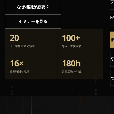
なぜ相談が必要？
F
セミナーを見る
20
100+
IT・業務最適化領域
導入・支援実績
16×
180h
業務時間を短縮
月間工数を削減