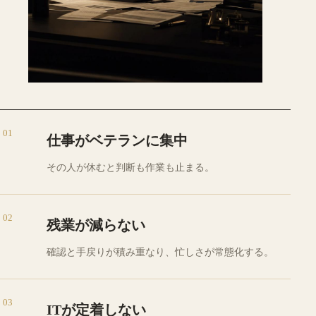
01
仕事がベテランに集中
その人が休むと判断も作業も止まる。
02
残業が減らない
確認と手戻りが積み重なり、忙しさが常態化する。
03
ITが定着しない