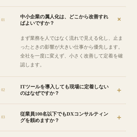
中小企業の属人化は、どこから改善すれ
＋
01
ばよいですか？
まず業務を人ではなく流れで見える化し、止ま
ったときの影響が大きい仕事から優先します。
全社を一度に変えず、小さく改善して定着を確
認します。
ITツールを導入しても現場に定着しない
＋
02
のはなぜですか？
現在の仕事の流れや現場の負担を確認せず、機
従業員100名以下でもDXコンサルティン
＋
能から選んでいる場合が多いためです。YLSは
03
グを頼めますか？
業務を先に整え、必要なITだけを組み込みま
す。
はい。YLSは小規模事業者から従業員100名以