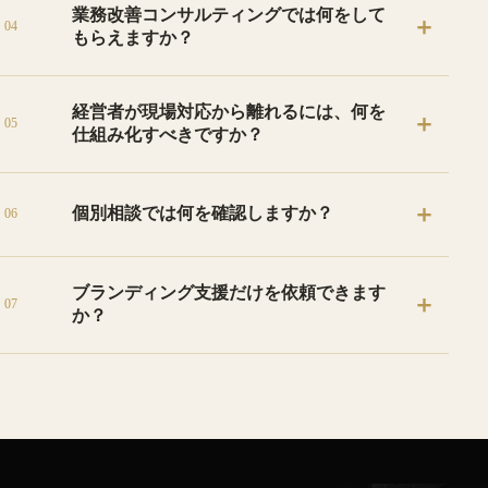
業務改善コンサルティングでは何をして
＋
下の企業を主な対象とし、会社の規模と体制に
04
もらえますか？
合う進め方を設計します。
経営者と現場へのヒアリング、業務の可視化、
経営者が現場対応から離れるには、何を
＋
課題の優先順位づけ、仕組みとIT活用の設計、
05
仕組み化すべきですか？
導入後の定着支援を行います。
判断基準、担当範囲、情報共有、例外時の対応
＋
個別相談では何を確認しますか？
06
を明確にすることが重要です。経営者に集中し
ている判断を整理し、段階的に移します。
現在の業務の流れ、経営者に集中している判
ブランディング支援だけを依頼できます
＋
断、現場で止まりやすい作業を確認します。迷
07
か？
う場合は、先にセミナーへ参加して考え方を確
認できます。
対応可能です。企業の強みや顧客に選ばれる理
由を整理し、価格だけで比較されない伝え方と
提案の流れを設計します。