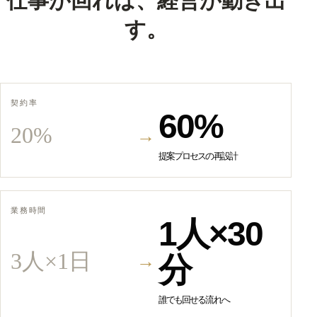
仕事が回れば、経営が動き出
す。
契約率
60%
20%
→
提案プロセスの再設計
業務時間
1人×30
3人×1日
→
分
誰でも回せる流れへ