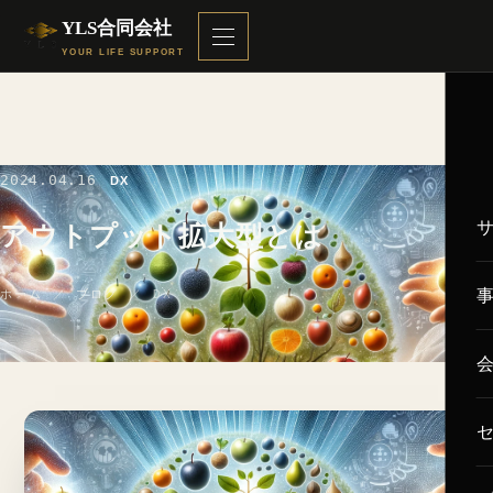
YLS合同会社
YOUR LIFE SUPPORT
2024.04.16
DX
アウトプット拡大型とは
ホーム
／
ブログ
／ DX