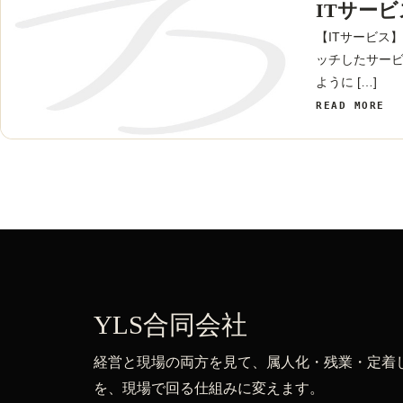
ITサー
【ITサービス
ッチしたサービ
ように […]
READ MORE
YLS合同会社
経営と現場の両方を見て、属人化・残業・定着し
を、現場で回る仕組みに変えます。