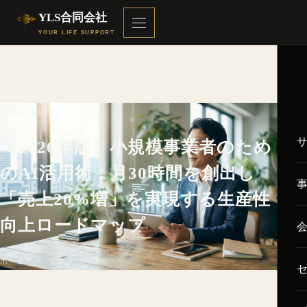
YLS合同会社
YOUR LIFE SUPPORT
2026.03.04
DX
【2026年版】小規模事業者のため
のAI活用術：月30時間を創出し
「売上20%増」を実現する生産性
向上ロードマップ
ホーム
／
ブログ
／ DX