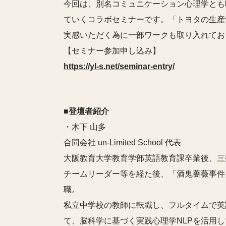
今回は、別名コミュニケーション心理学とも
ていくコラボセミナーです。「トヨタの生産
実感いただく為に一部ワークも取り入れてお
【セミナー参加申し込み】
https://yl-s.net/seminar-entry/
■登壇者紹介
・木下 山多
合同会社 un-Limited School 代表
大阪教育大学教育学部英語教育課卒業後、三
チームリーダー等を経た後、「酒鬼薔薇事件
職。
私立中学校の教師に転職し、フルタイムで英
て、脳科学に基づく実践心理学NLPを活用