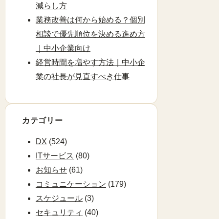
減らし方
業務改善は何から始める？個別
相談で優先順位を決める進め方
｜中小企業向け
経営時間を増やす方法｜中小企
業の社長が見直すべき仕事
カテゴリー
DX
(524)
ITサービス
(80)
お知らせ
(61)
コミュニケーション
(179)
スケジュール
(3)
セキュリティ
(40)