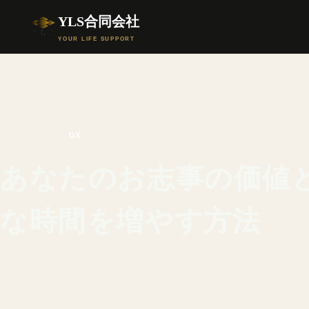
YLS合同会社
YOUR LIFE SUPPORT
2022.01.14
DX
あなたのお志事の価値
な時間を増やす方法
ホーム
／
ブログ
／ DX