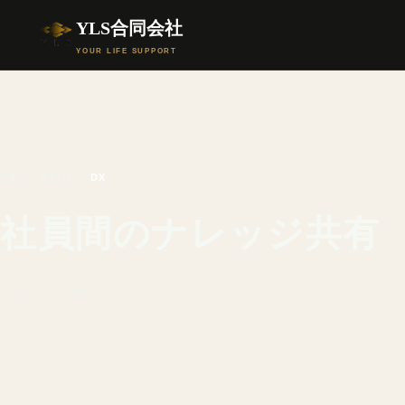
YLS合同会社
YOUR LIFE SUPPORT
2022.03.02
DX
社員間のナレッジ共有
ホーム
／
ブログ
／ DX