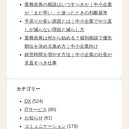
業務改善の相談はいつすべきか｜中小企業
が「まだ早い」と迷ったときの判断基準
手戻りが多い原因とは｜中小企業でやり直
しが減らない理由と減らし方
業務改善は何から始める？個別相談で優先
順位を決める進め方｜中小企業向け
経営時間を増やす方法｜中小企業の社長が
見直すべき仕事
カテゴリー
DX
(524)
ITサービス
(80)
お知らせ
(61)
コミュニケーション
(179)