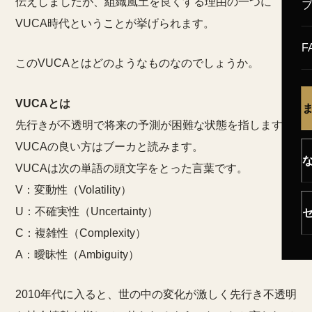
伝えしましたが、組織風土を良くする理由の一つに
VUCA時代ということが挙げられます。
F
このVUCAとはどのようなものなのでしょうか。
VUCAとは
先行きが不透明で将来の予測が困難な状態を指します。
VUCAの良い方はブーカと読みます。
VUCAは次の単語の頭文字をとった言葉です。
V：変動性（Volatility）
U：不確実性（Uncertainty）
C：複雑性（Complexity）
A：曖昧性（Ambiguity）
2010年代に入ると、世の中の変化が激しく先行き不透明