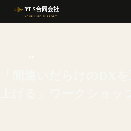
YLS合同会社
YOUR LIFE SUPPORT
2022.06.03
DX
「間違いだらけのDX
上げる」ワークショッ
ホーム
／
ブログ
／ DX