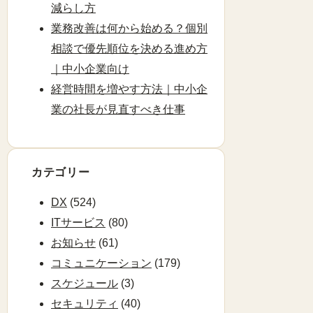
減らし方
業務改善は何から始める？個別
相談で優先順位を決める進め方
｜中小企業向け
経営時間を増やす方法｜中小企
業の社長が見直すべき仕事
カテゴリー
DX
(524)
ITサービス
(80)
お知らせ
(61)
コミュニケーション
(179)
スケジュール
(3)
セキュリティ
(40)