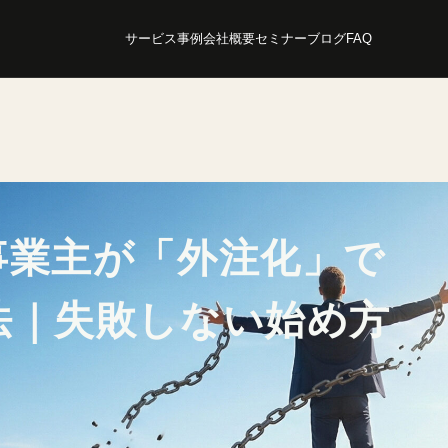
サービス
事例
会社概要
セミナー
ブログ
FAQ
事業主が「外注化」で
法｜失敗しない始め方