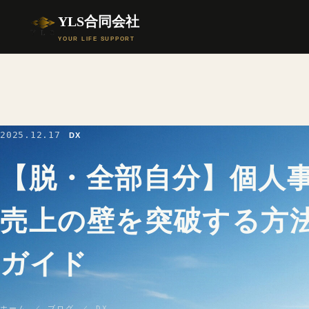
YLS合同会社
YOUR LIFE SUPPORT
2025.12.17
DX
【脱・全部自分】個人
売上の壁を突破する方
ガイド
ホーム
／
ブログ
／ DX