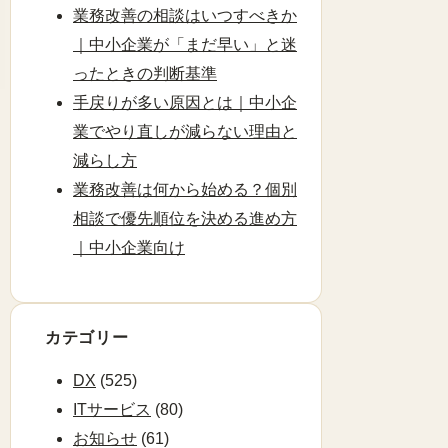
業務改善の相談はいつすべきか
｜中小企業が「まだ早い」と迷
ったときの判断基準
手戻りが多い原因とは｜中小企
業でやり直しが減らない理由と
減らし方
業務改善は何から始める？個別
相談で優先順位を決める進め方
｜中小企業向け
カテゴリー
DX
(525)
ITサービス
(80)
お知らせ
(61)