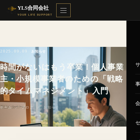
YLS合同会社
YOUR LIFE SUPPORT
2025.09.09
お知らせ
時間がないはもう卒業！個人事業
主・小規模事業者のための「戦略
的タイムマネジメント」入門
ホーム
／
ブログ
／ お知らせ