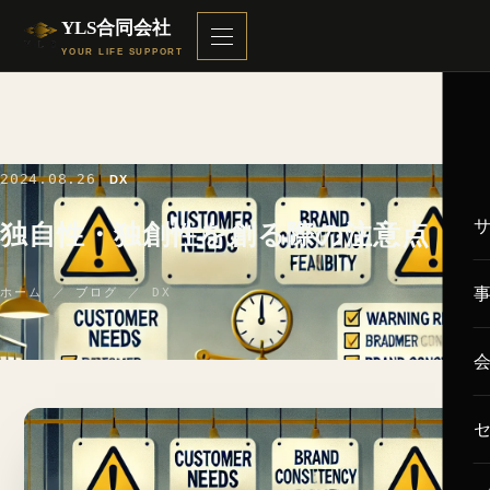
YLS合同会社
YOUR LIFE SUPPORT
2024.08.26
DX
独自性・独創性を創る際の注意点
ホーム
／
ブログ
／ DX